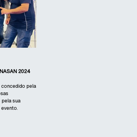
FENASAN 2024
 concedido pela
esas
 pela sua
 evento.