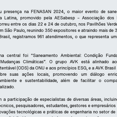
ou presença na FENASAN 2024, o maior evento de san
a Latina, promovido pela AESabesp – Associação dos 
rreu entre os dias 22 e 24 de outubro, nos Pavilhões Verd
 São Paulo, reunindo 350 expositores e atraindo mais de 34
rasil, registramos 961 atendimentos, o que representa u
ma central foi “Saneamento Ambiental: Condição Fund
Mudanças Climáticas”. O grupo AVK está alinhado ao
entável (ODS) da ONU e aos princípios ESG, e a AVK Brasil
bre suas ações locais, promovendo um diálogo enri
mbiente e sustentabilidade, além de facilitar o compa
lizado.
a participação de especialistas de diversas áreas, inclui
técnicos, pesquisadores, estudantes, gestores e empresári
vações tecnológicas e práticas de engenharia no setor de