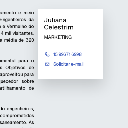
eamento e meio
Juliana
Engenheiros da
Celestrim
e e Vermelho do
 mil visitantes.
MARKETING
ma média de 320
15 99671 6998
amental para o
Solicitar e-mail
s Objetivos de
 aproveitou para
quecedor sobre
rtilhamento de
ndo engenheiros,
os comprometidos
 saneamento. As