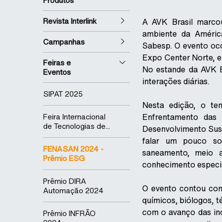
Produtos
Revista Interlink
A AVK Brasil marc
ambiente da Améric
Campanhas
Sabesp. O evento oco
Expo Center Norte, em
Feiras e
No estande da AVK B
Eventos
interações diárias.
SIPAT 2025
Nesta edição, o te
Feira Internacional
Enfrentamento das 
de Tecnologias de...
Desenvolvimento Sust
falar um pouco so
FENASAN 2024 -
saneamento, meio a
Prêmio ESG
conhecimento especia
Prêmio DIRA
O evento contou com 
Automação 2024
químicos, biólogos, 
com o avanço das ino
Prêmio INFRÃO