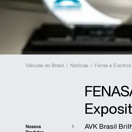
Válvulas do Brasil
/
Notícias
/
Feiras e Eventos
FENASA
Exposi
AVK Brasil Br
Nossos