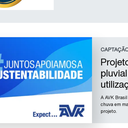
CAPTAÇÃO
Projet
pluvia
utiliz
A AVK Brasil
chuva em ma
projeto.