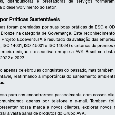
as, distribuidoras e prestadoras de serviços formar
a o desenvolvimento do setor.
or Práticas Sustentáveis
sas foram premiadas por suas boas práticas de ESG e OD
 Bronze na categoria de Governança. Este reconhecimento,
 Projeto Ecoeventus®, é resultado da avaliação das empre
, ISO 14001, ISO 45001 e ISO 14064) e critérios de prêmio
terceira edição consecutiva em que a AVK Brasil se desta
2022 e 2023.
apenas celebrou as conquistas do passado, mas também 
ntável, reafirmando a importância do saneamento ambiental
as.
oso para nos encontrarmos pessoalmente com nossos cli
omunicamos apenas por telefone e e-mail. Também foi
presentar nossa marca a novos clientes, explorar novos
rar a vasta gama de produtos do Grupo AVK.