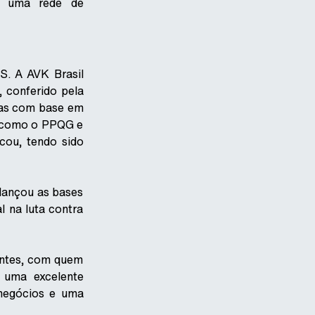
am uma rede de
S. A AVK Brasil
 conferido pela
sas com base em
s como o PPQG e
cou, tendo sido
lançou as bases
 na luta contra
entes, com quem
 uma excelente
 negócios e uma