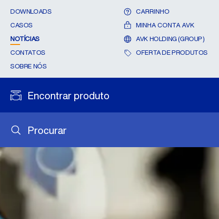
DOWNLOADS
CARRINHO
CASOS
MINHA CONTA AVK
NOTÍCIAS
AVK HOLDING (GROUP)
CONTATOS
OFERTA DE PRODUTOS
SOBRE NÓS
Encontrar produto
Procurar