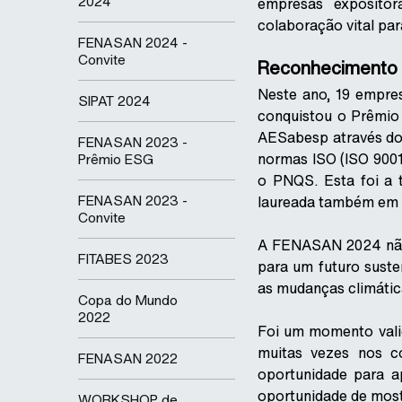
2024
empresas expositor
colaboração vital par
FENASAN 2024 -
Convite
Reconhecimento p
Neste ano, 19 empre
SIPAT 2024
conquistou o Prêmio
AESabesp através do
FENASAN 2023 -
normas ISO (ISO 9001
Prêmio ESG
o PNQS. Esta foi a 
FENASAN 2023 -
laureada também em 
Convite
A FENASAN 2024 não 
FITABES 2023
para um futuro suste
as mudanças climátic
Copa do Mundo
2022
Foi um momento vali
muitas vezes nos c
FENASAN 2022
oportunidade para a
oportunidade de most
WORKSHOP de