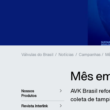
Válvulas do Brasil
/
Notícias
/
Campanhas /
Mê
Mês em
AVK Brasil ref
Nossos
Produtos
coleta de tamp
Revista Interlink