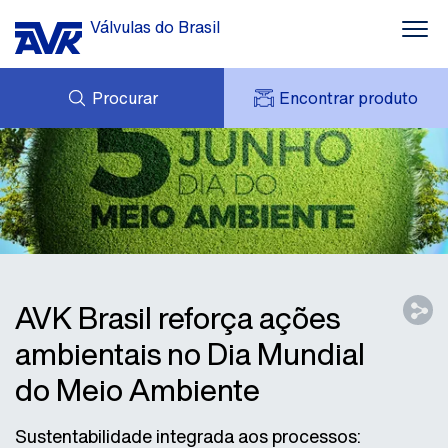
Válvulas do Brasil
Procurar
Encontrar produto
CARRINHO
DOWNLOADS
MINHA CONTA AVK
CASOS
AVK HOLDING (GROUP)
NOTÍCIAS
OFERTA DE PRODUTOS
CONTATOS
SOBRE NÓS
AVK Brasil reforça ações
ambientais no Dia Mundial
do Meio Ambiente
Sustentabilidade integrada aos processos: