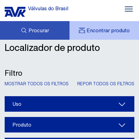
Válvulas do Brasil
Procurar
Encontrar produto
Água
Localizador de produto
CARRINHO
Esgoto
DOWNLOADS
MINHA CONTA AVK
CASOS
AVK HOLDING (GROUP)
Gás e Combate a Incêndio
NOTÍCIAS
Filtro
OFERTA DE PRODUTOS
CONTATOS
Solução Industrial
MOSTRAR TODOS OS FILTROS
REPOR TODOS OS FILTROS
SOBRE NÓS
Conhecimento
Uso
Produto