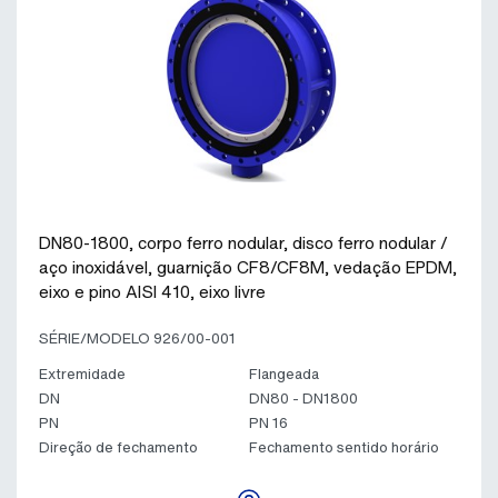
DN80-1800, corpo ferro nodular, disco ferro nodular /
aço inoxidável, guarnição CF8/CF8M, vedação EPDM,
eixo e pino AISI 410, eixo livre
SÉRIE/MODELO 926/00-001
Extremidade
Flangeada
DN
DN80 - DN1800
PN
PN 16
Direção de fechamento
Fechamento sentido horário