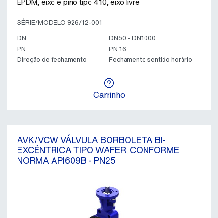
EPDM, eixo e pino tipo 410, eixo livre
SÉRIE/MODELO 926/12-001
DN
DN50 - DN1000
PN
PN 16
Direção de fechamento
Fechamento sentido horário
Carrinho
AVK/VCW VÁLVULA BORBOLETA BI-
EXCÊNTRICA TIPO WAFER, CONFORME
NORMA API609B - PN25