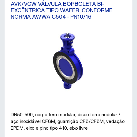
AVK/VCW VÁLVULA BORBOLETA BI-
EXCÊNTRICA TIPO WAFER, CONFORME
NORMA AWWA C504 - PN10/16
DN50-500, corpo ferro nodular, disco ferro nodular /
aço inoxidável CF8M, guarnição CF8/CF8M, vedação
EPDM, eixo e pino tipo 410, eixo livre