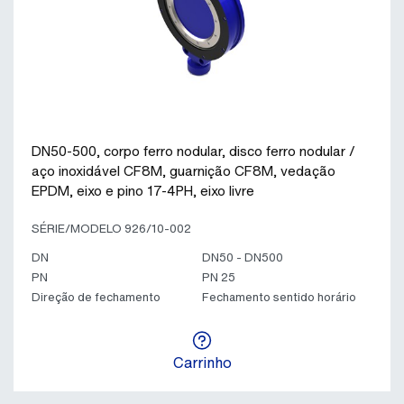
DN50-500, corpo ferro nodular, disco ferro nodular /
aço inoxidável CF8M, guarnição CF8M, vedação
EPDM, eixo e pino 17-4PH, eixo livre
SÉRIE/MODELO 926/10-002
DN
DN50 - DN500
PN
PN 25
Direção de fechamento
Fechamento sentido horário
Carrinho