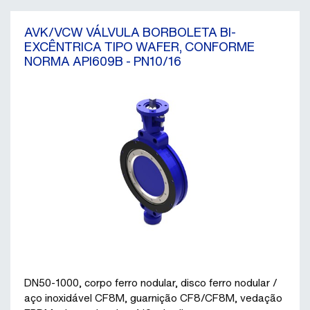
AVK/VCW VÁLVULA BORBOLETA BI-
EXCÊNTRICA TIPO WAFER, CONFORME
NORMA API609B - PN10/16
DN50-1000, corpo ferro nodular, disco ferro nodular /
aço inoxidável CF8M, guarnição CF8/CF8M, vedação