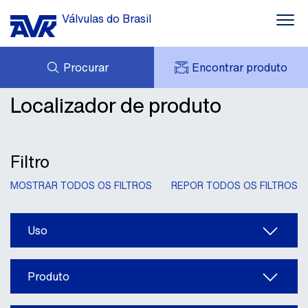
Válvulas do Brasil
Procurar
Encontrar produto
Água
Localizador de produto
CARRINHO
Esgoto
DOWNLOADS
MINHA CONTA AVK
CASOS
AVK HOLDING (GROUP)
Gás e Combate a Incêndio
NOTÍCIAS
Filtro
OFERTA DE PRODUTOS
CONTATOS
Solução Industrial
MOSTRAR TODOS OS FILTROS
REPOR TODOS OS FILTROS
SOBRE NÓS
Conhecimento
Uso
Produto