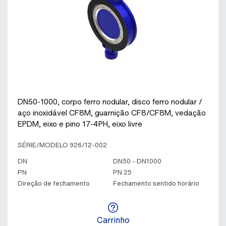
DN50-1000, corpo ferro nodular, disco ferro nodular /
aço inoxidável CF8M, guarnição CF8/CF8M, vedação
EPDM, eixo e pino 17-4PH, eixo livre
SÉRIE/MODELO 926/12-002
DN
DN50 - DN1000
PN
PN 25
Direção de fechamento
Fechamento sentido horário
Carrinho