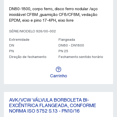
DN80-1800, corpo ferro, disco ferro nodular /aço
inixidável CF8M ,guarnição CF8/CF8M, vedação
EPDM, eixo e pino 17-4PH, eixo livre
SÉRIE/MODELO 926/00-002
Extremidade
Flangeada
DN
DN80 - DN1800
PN
PN 25
Direção de fechamento
Fechamento sentido horário
Carrinho
AVK/VCW VÁLVULA BORBOLETA BI-
EXCÊNTRICA FLANGEADA, CONFORME
NORMA ISO 5752 S.13 - PN10/16