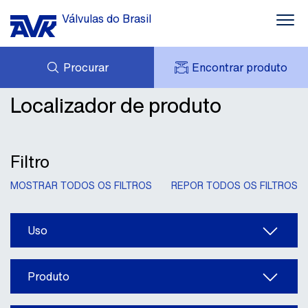
Válvulas do Brasil
Procurar
Encontrar produto
Água
Localizador de produto
CARRINHO
Esgoto
DOWNLOADS
MINHA CONTA AVK
CASOS
AVK HOLDING (GROUP)
Gás e Combate a Incêndio
NOTÍCIAS
Filtro
OFERTA DE PRODUTOS
CONTATOS
Solução Industrial
MOSTRAR TODOS OS FILTROS
REPOR TODOS OS FILTROS
SOBRE NÓS
Conhecimento
Uso
Produto