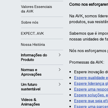
Como nos esforçarem
Valores Essenciais
da AVK
Na AVK, somos lídere
produtos, sua resistên
Sobre nós
Sabemos que é import
EXPECT...AVK
nossas unidades de f
Nossa História
Nós nos esforçamos p
Informações do
Produto
Promessas da AVK:
Normas e
Espere inovação d
Aprovações
Espere qualidade 
Espere liderança 
Um futuro
sustentável
Espere uma respos
Espere soluções, 
Videos &
Espere que seja efi
Animações
Espere uma parcer